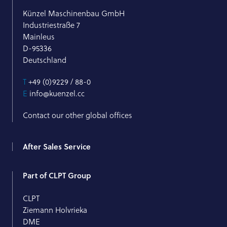
Künzel Maschinenbau GmbH
Industriestraße 7
Mainleus
D-95336
Deutschland
T
+49 (0)9229 / 88-0
E
info@kuenzel.cc
Contact our other global offices
After Sales Service
Part of CLPT Group
CLPT
Ziemann Holvrieka
DME