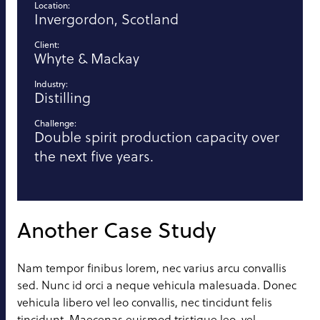
Location:
Invergordon, Scotland
Client:
Whyte & Mackay
Industry:
Distilling
Challenge:
Double spirit production capacity over
the next five years.
Another Case Study
Nam tempor finibus lorem, nec varius arcu convallis
sed. Nunc id orci a neque vehicula malesuada. Donec
vehicula libero vel leo convallis, nec tincidunt felis
tincidunt. Maecenas euismod tristique leo, vel