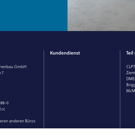
Kundendienst
Tei
hinenbau GmbH
CLP
e 7
Ziem
DM
Brig
McMi
 88-0
.cc
seren anderen Büros