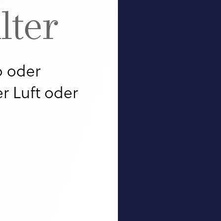
lter
Silos
Elektronische
RANNAHME
Kippwaagen:
Puffer und
 BIG-BAG
Schrotkästen
Durchflussschieber
G
b oder
r Luft oder