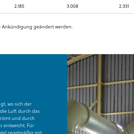
2.185
3.008
2.331
e Ankündigung geändert werden.
gt, wo sich der
die Luft durch das
 strömt und durch
rs entweicht. Für
utel regelmäßig mit