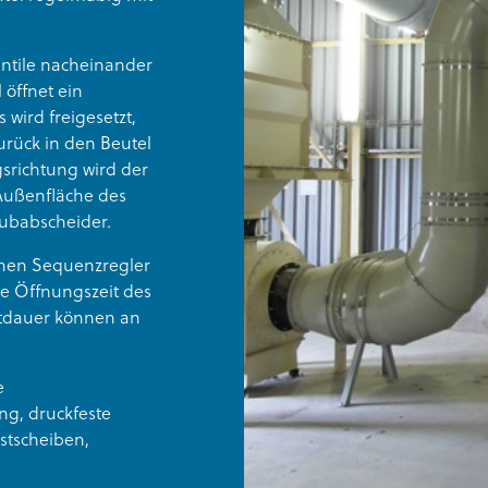
entile nacheinander
 öffnet ein
wird freigesetzt,
urück in den Beutel
srichtung wird der
 Außenfläche des
aubabscheider.
benen Sequenzregler
ie Öffnungszeit des
eitdauer können an
e
ng, druckfeste
stscheiben,