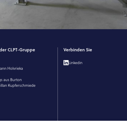
l der CLPT-Gruppe
Verbinden Sie
T
Linkedin
ann Holvrieka
E
gs aus Burton
llan Kupferschmiede