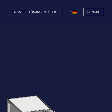
STARTSEITE
LÖSUNGEN
ÜBER
KONTAKT
igkeit
Gehäusefilter
Kompaktschroterei
Mission und Werte
Maßgeschneiderte
schlüsselfertige
lower-Schutzgesetz
Lösung