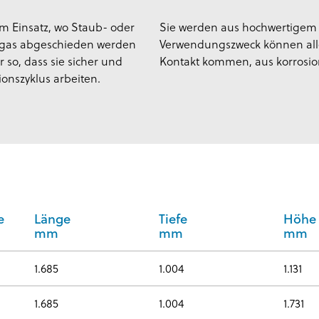
m Einsatz, wo Staub- oder
Sie werden aus hochwertigem S
ssgas abgeschieden werden
Verwendungszweck können alle 
 so, dass sie sicher und
Kontakt kommen, aus korrosio
onszyklus arbeiten.
e
Länge
Tiefe
Höhe
mm
mm
mm
1.685
1.004
1.131
1.685
1.004
1.731