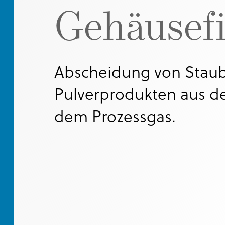
Gehäusefi
LKW- UND
CONTAINE
SACK- UND
ENTLADUN
Abscheidung von Stau
Pulverprodukten aus de
dem Prozessgas.