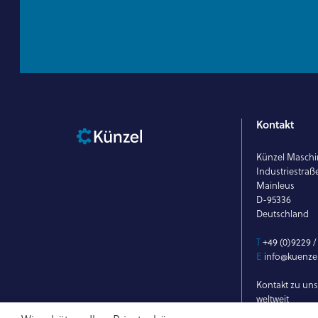
Kontakt
Künzel Masc
Industriestraß
Mainleus
D-95336
Deutschland
T
+49 (0)9229 /
E
info@kuenzel
Kontakt zu un
weltweit