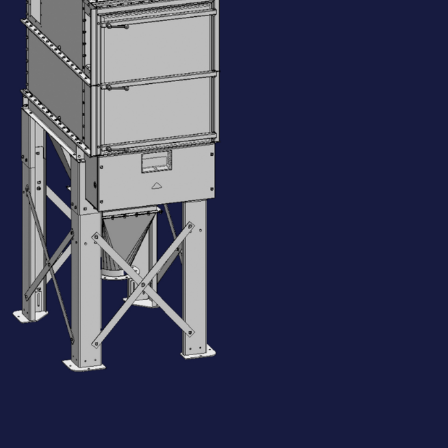
Explosionsschutz
Auslaufschieber
Magnete
Probenehmer