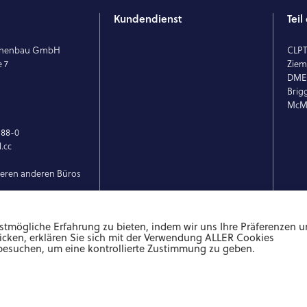
Kundendienst
Tei
hinenbau GmbH
CLP
e 7
Ziem
DM
Brig
McMi
 88-0
.cc
seren anderen Büros
stmögliche Erfahrung zu bieten, indem wir uns Ihre Präferenzen 
icken, erklären Sie sich mit der Verwendung ALLER Cookies
besuchen, um eine kontrollierte Zustimmung zu geben.