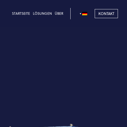
STARTSEITE
LÖSUNGEN
ÜBER
KONTAKT
igkeit
Gehäusefilter
Kompaktschroterei
Mission und Werte
Maßgeschneiderte
schlüsselfertige
lower-Schutzgesetz
Lösung