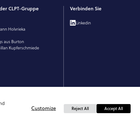
l der CLPT-Gruppe
Verbinden Sie
T
Linkedin
ann Holvrieka
E
gs aus Burton
llan Kupferschmiede
und
Customize
Reject All
Accept All
© 2026 Künzel. Alle Rechte vorbehalten.